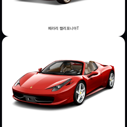
페라리 캘리포니아T