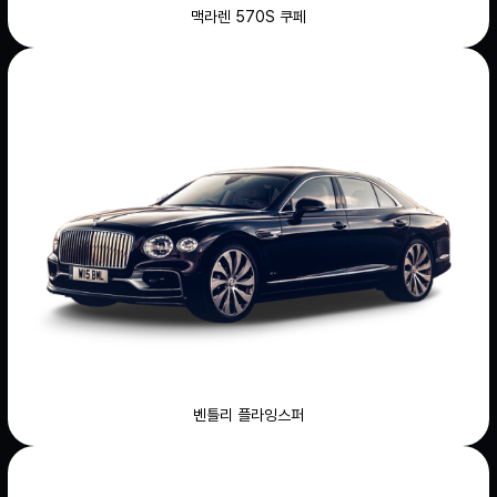
맥라렌 570S 쿠페
벤틀리 플라잉스퍼