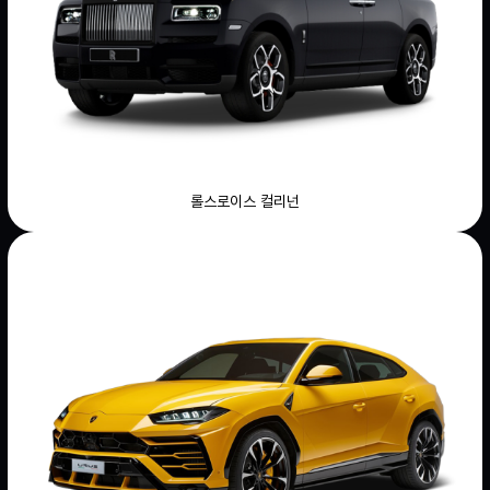
롤스로이스 컬리넌