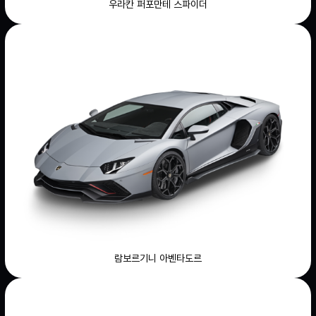
우라칸 퍼포만테 스파이더
람보르기니 아벤타도르