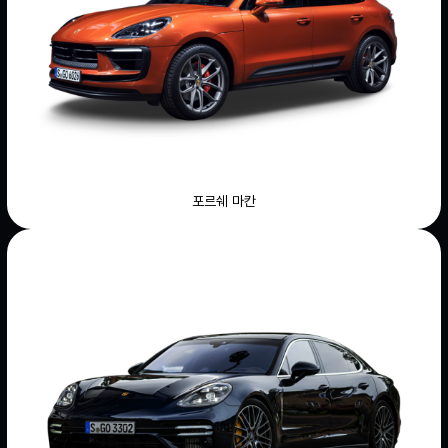
포르쉐 마칸