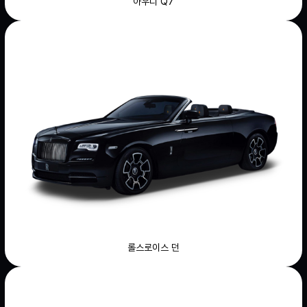
아우디 Q7
롤스로이스 던