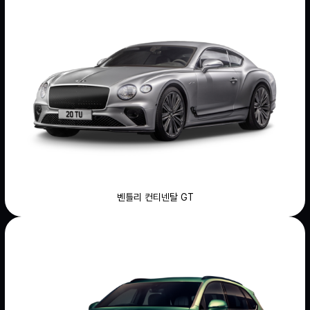
벤틀리 컨티넨탈 GT