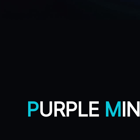
P
URPLE
M
I