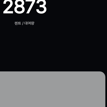
2873
렌트 / 대여량