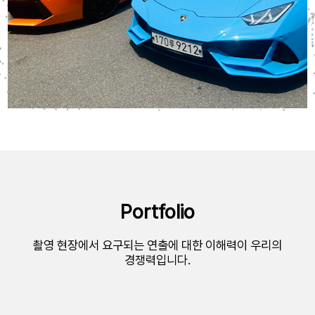
렌트카
Portfolio
람보르기니 우라칸 스파이더 (블랙)
BMW M3 CS 투
촬영 현장에서 요구되는 연출에 대한 이해력이 우리의
경쟁력입니다.
롤스로이스 고스트 (화이트)