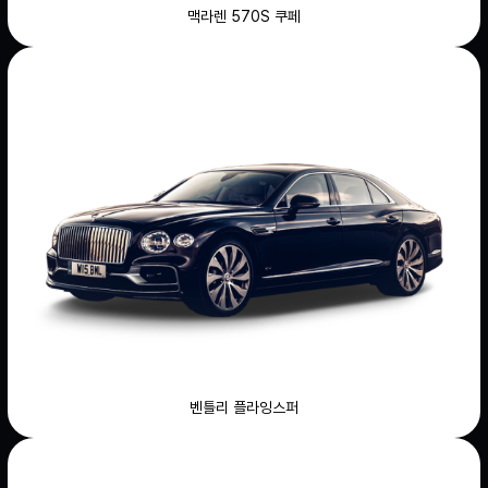
맥라렌 570S 쿠페
벤틀리 플라잉스퍼