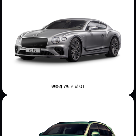
벤틀리 컨티넨탈 GT