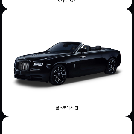
아우디 Q7
롤스로이스 던