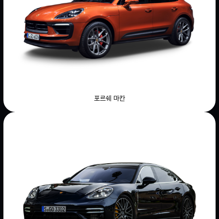
포르쉐 마칸