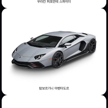
우라칸 퍼포만테 스파이더
람보르기니 아벤타도르