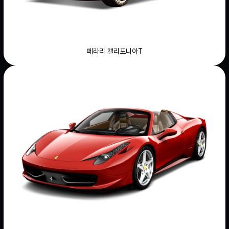
페라리 캘리포니아T