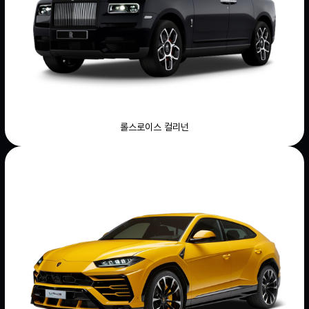
롤스로이스 컬리넌