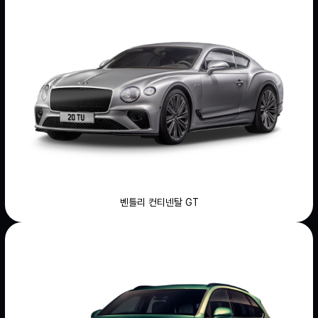
벤틀리 컨티넨탈 GT