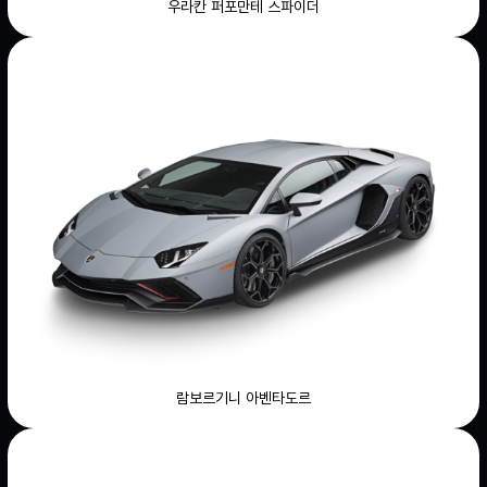
우라칸 퍼포만테 스파이더
람보르기니 아벤타도르