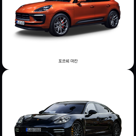
포르쉐 마칸