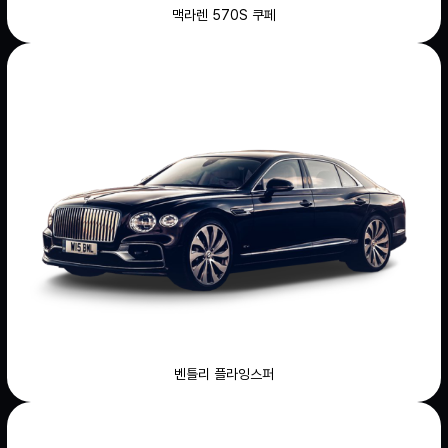
맥라렌 570S 쿠페
벤틀리 플라잉스퍼