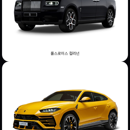
롤스로이스 컬리넌