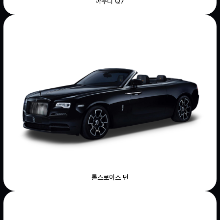
아우디 Q7
롤스로이스 던