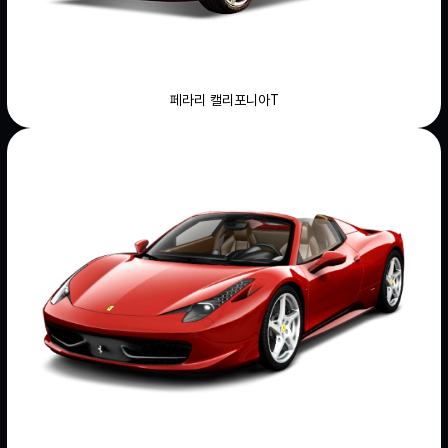
페라리 캘리포니아T