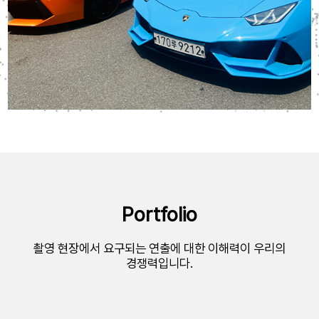
렌트카
Portfolio
람보르기니 우라칸 스파이더 (블랙)
BMW M3 CS 투
촬영 현장에서 요구되는 연출에 대한 이해력이 우리의
경쟁력입니다.
롤스로이스 고스트 (화이트)